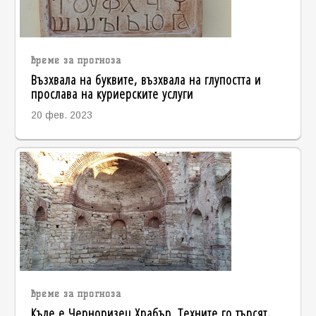
време за прогноза
Възхвала на буквите, възхвала на глупостта и
прослава на куриерските услуги
20 фев. 2023
време за прогноза
Къде е Черноризец Храбър. Техните го търсят,