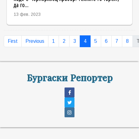
да го...
13 фев. 2023
First
Previous
1
2
3
4
5
6
7
8
T
Бургаски Репортер