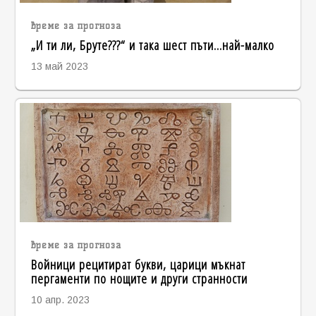
време за прогноза
„И ти ли, Бруте???“ и така шест пъти...най-малко
13 май 2023
време за прогноза
Войници рецитират букви, царици мъкнат
пергаменти по нощите и други странности
10 апр. 2023