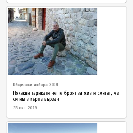
Общински избори 2019
Някакви тарикати не те броят за жив и смятат, че
си им в кърпа вързан
25 окт. 2019