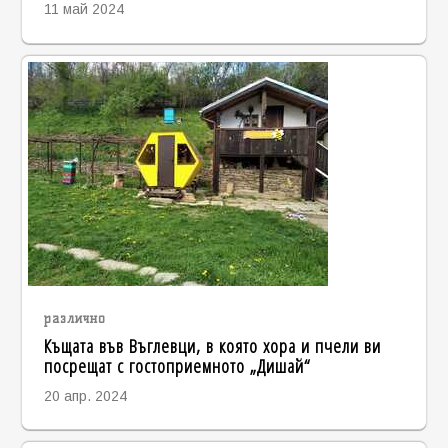
11 май 2024
различно
Къщата във Въглевци, в която хора и пчели ви
посрещат с гостоприемното „Дишай“
20 апр. 2024