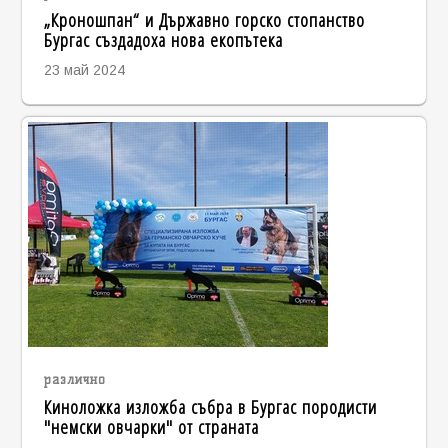
„Кроношпан“ и Държавно горско стопанство
Бургас създадоха нова екопътека
23 май 2024
различно
Киноложка изложба събра в Бургас породисти
"немски овчарки" от страната