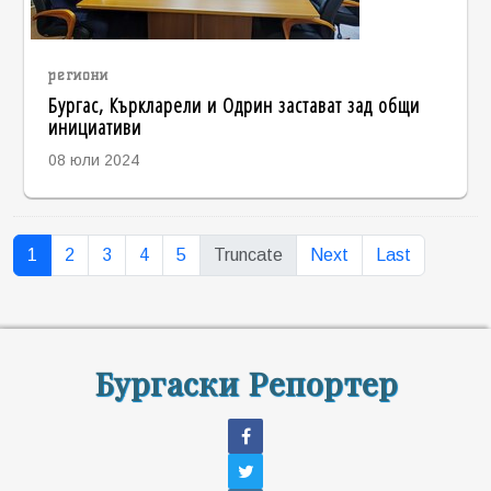
региони
Бургас, Къркларели и Одрин застават зад общи
инициативи
08 юли 2024
1
2
3
4
5
Truncate
Next
Last
Бургаски Репортер