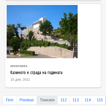
икономика
Казиното е сграда на годината
15 дек. 2011
First
Previous
Truncate
112
113
114
115