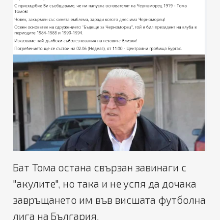
Бат Тома остана свързан завинаги с
"акулите", но така и не успя да дочака
завръщането им във висшата футболна
лига на България.