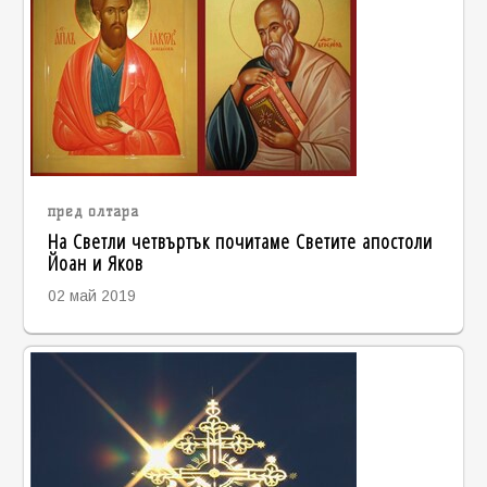
пред олтара
На Светли четвъртък почитаме Светите апостоли
Йоан и Яков
02 май 2019