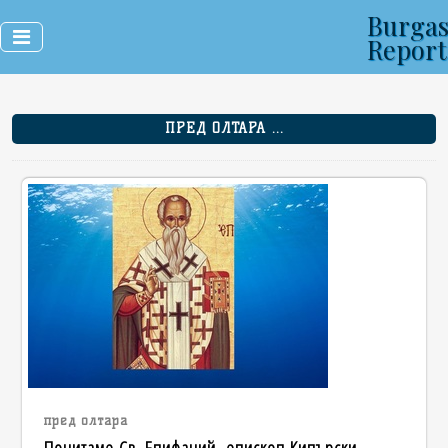
Burga
Report
ПРЕД ОЛТАРА ...
пред олтара
Почитаме Св. Епифаний, епископ Кипърски