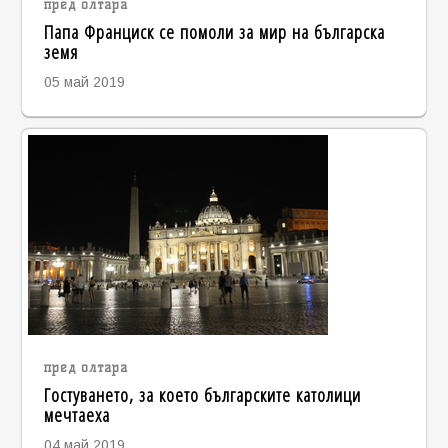
пред олтара
Папа Франциск се помоли за мир на българска
земя
05 май 2019
пред олтара
Гостуването, за което българските католици
мечтаеха
04 май 2019