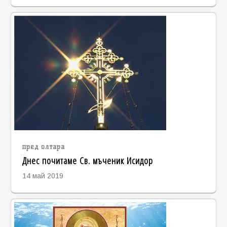
пред олтара
Днес почитаме Св. мъченик Исидор
14 май 2019