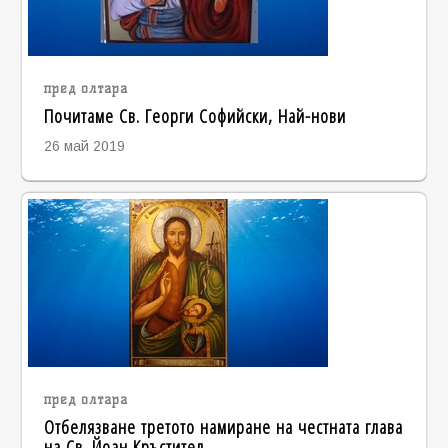
пред олтара
Почитаме Св. Георги Софийски, Най-нови
26 май 2019
пред олтара
Отбелязване третото намиране на честната глава
на Св. Йоан Кръстител