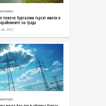
ономика
е повече бургазлии търсят имоти в
крайнините на града
 ян. 2017
иентири
ма места без ток в община Бургас