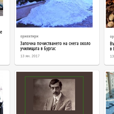
те
ориентири
ор
Започна почистването на снега около
Въ
училищата в Бургас
в 
13 ян. 2017
13