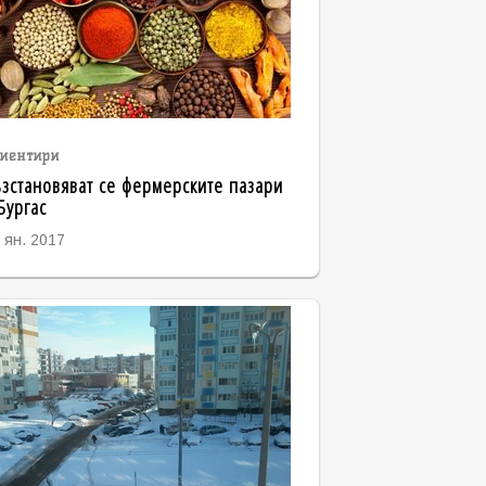
иентири
зстановяват се фермерските пазари
Бургас
 ян. 2017