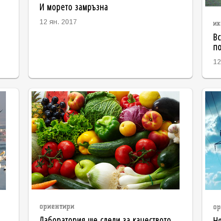
И морето замръзна
12 ян. 2017
ик
Вс
по
12
ориентири
ор
Лаборатория ще следи за качеството
Ня