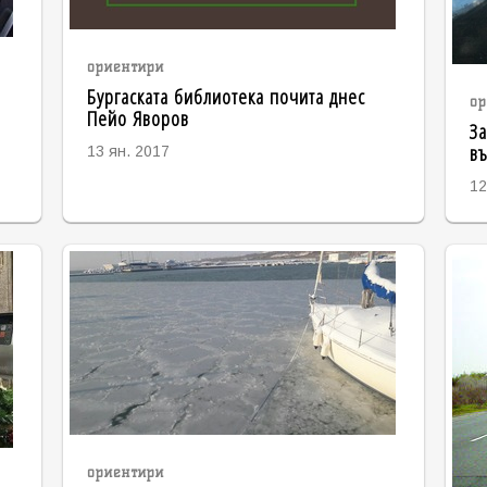
ориентири
Бургаската библиотека почита днес
ор
Пейо Яворов
За
въ
13 ян. 2017
12
ориентири