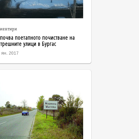
иентири
почва поетапното почистване на
трешните улици в Бургас
 ян. 2017