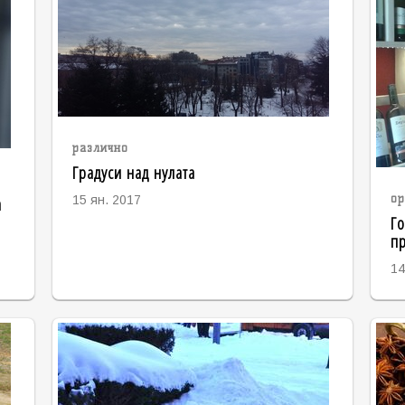
различно
Градуси над нулата
а
ор
15 ян. 2017
Го
пр
14