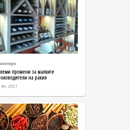
иентири
леми промени за малките
оизводители на ракия
 ян. 2017