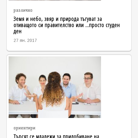
различно
Земя и небо, звяр и природа тъгуват за
отиващото си правителство или ...просто студен
ден
27 ян. 2017
ориентири
Търсят се младежи за придобиване на