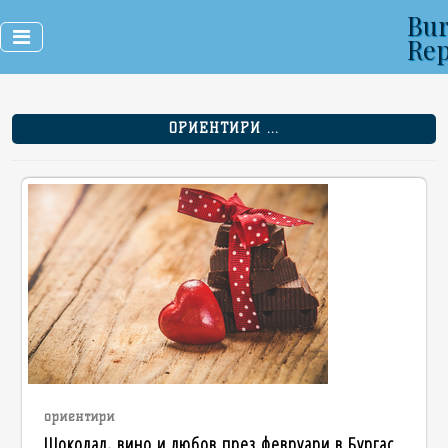
Bur
Rep
ОРИЕНТИРИ ...
ориентири
Шоколад, вино и любов през февруари в Бургас