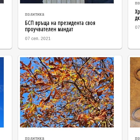
по
Хр
политика
дк
БСП връща на президента своя
проучвателен мандат
07
07 сеп. 2021
политика
по