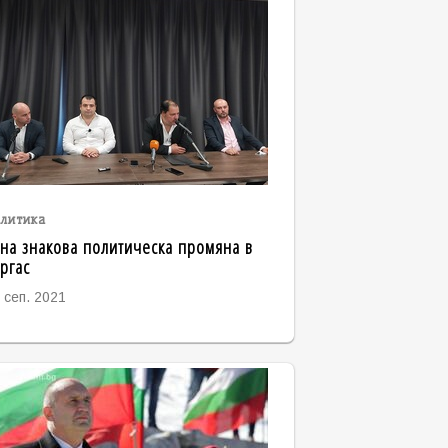
литика
на знакова политическа промяна в
ргас
 сеп. 2021