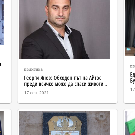
а
по
политика
Ед
Георги Янев: Обходен път на Айтос
Бу
преди всичко може да спаси животи…
17
17 сеп. 2021