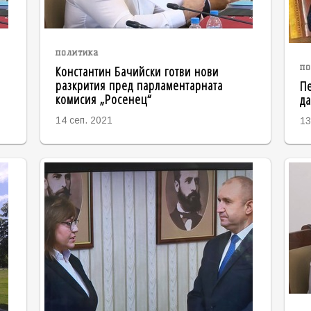
политика
Константин Бачийски готви нови
по
разкрития пред парламентарната
Пе
комисия „Росенец“
да
14 сеп. 2021
13