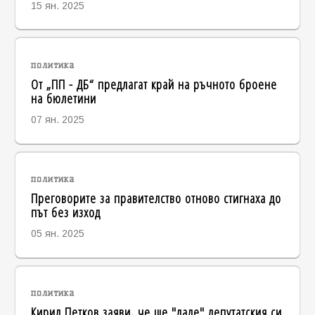
15 ян. 2025
политика
От „ПП - ДБ“ предлагат край на ръчното броене
на бюлетини
07 ян. 2025
политика
Преговорите за правителство отново стигнаха до
път без изход
05 ян. 2025
политика
Кирил Петков заяви, че ще "даде" депутатския си