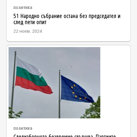
политика
51 Народно събрание остана без председател и
след пети опит
22 ноем. 2024
политика
Следизборното безвремие свършва. Партиите