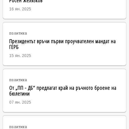
Росен Желязков
16 ян. 2025
политика
Президентът връчи първи проучвателен мандат на
ГЕРБ
15 ян. 2025
политика
От „ПП - ДБ“ предлагат край на ръчното броене на
бюлетини
07 ян. 2025
политика