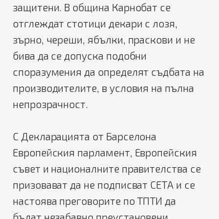
защитени. В община Карнобат се
отглеждат стотици декари с лозя,
зърно, череши, ябълки, праскови и не
бива да се допуска подобни
споразумения да определят съдбата на
производителите, в условия на пълна
непрозрачност.
С Декларацията от Барселона
Европейския парламент, Европейския
съвет и националните правителства се
призовават да не подписват СЕТА и се
настоява преговорите по ТПТИ да
бъдат незабавно преустановени.