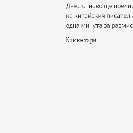
Днес отново ще прелис
на китайския писател 
една минута за размис
Коментари