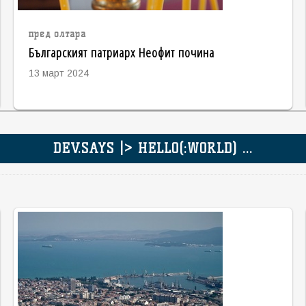
пред олтара
Българският патриарх Неофит почина
13 март 2024
DEV.SAYS |> HELLO(:WORLD) ...