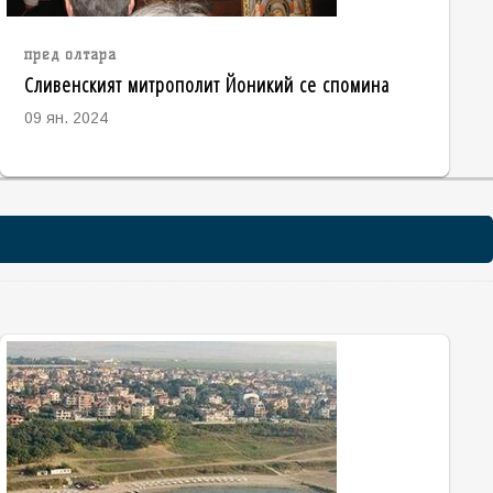
пред олтара
Сливенският митрополит Йоникий се спомина
09 ян. 2024