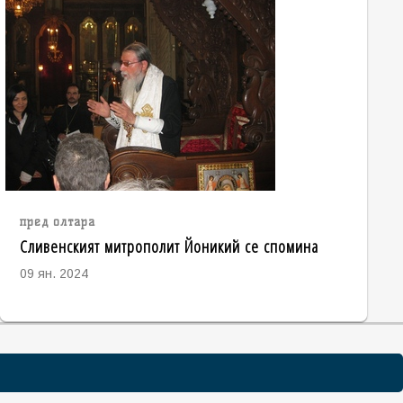
пред олтара
Сливенският митрополит Йоникий се спомина
09 ян. 2024