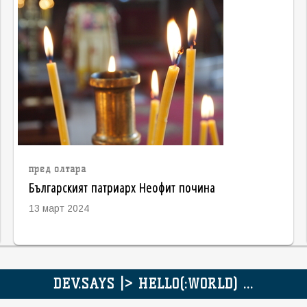
пред олтара
Българският патриарх Неофит почина
13 март 2024
DEV.SAYS |> HELLO(:WORLD) ...