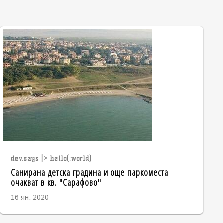
dev.says |> hello(:world)
Санирана детска градина и още паркоместа
очакват в кв. "Сарафово"
16 ян. 2020