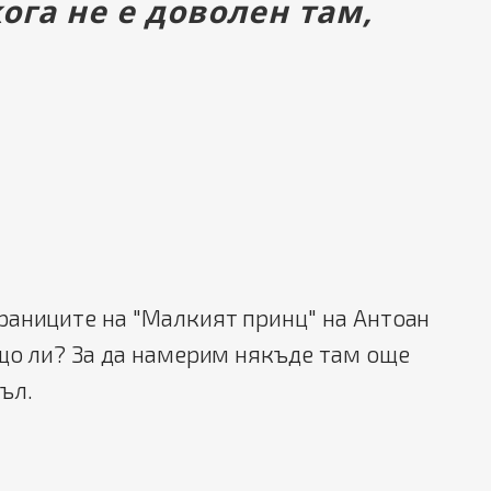
ога не е доволен там,
раниците на "Малкият принц" на Антоан
що ли? За да намерим някъде там още
ъл.