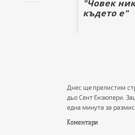
"Човек ник
където е"
Днес ще прелистим ст
дьо Сент Екзюпери. За
една минута за размис
Коментари