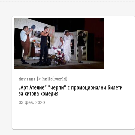
dev.says |> hello(:world)
„Арт Ателие” "черпи" с промоционални билети
за хитова комедия
03 фев. 2020