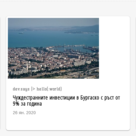
dev.says |> hello(:world)
Чуждестранните инвестиции в Бургаско с ръст от
9% за година
26 ян. 2020