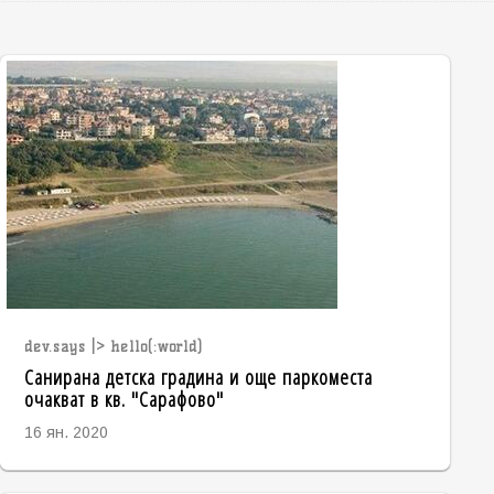
dev.says |> hello(:world)
Санирана детска градина и още паркоместа
очакват в кв. "Сарафово"
16 ян. 2020