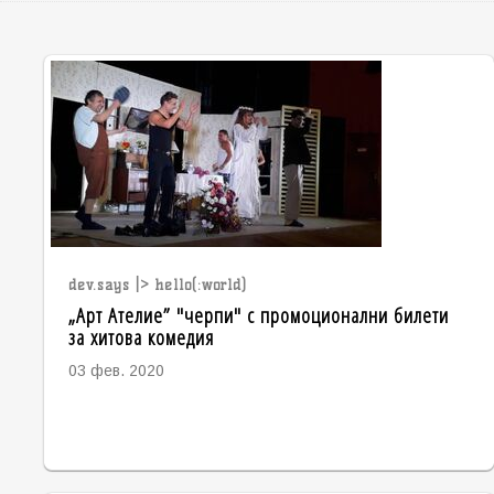
dev.says |> hello(:world)
„Арт Ателие” "черпи" с промоционални билети
за хитова комедия
03 фев. 2020