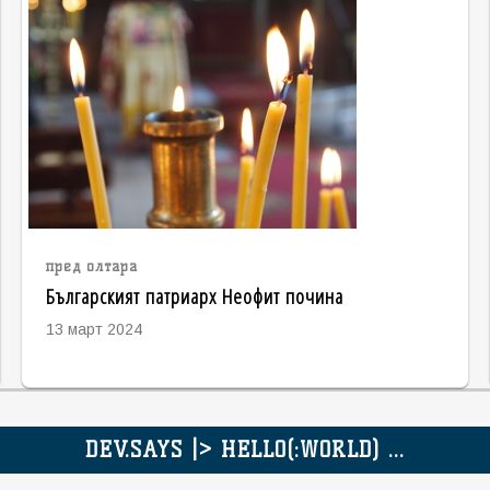
пред олтара
Българският патриарх Неофит почина
13 март 2024
DEV.SAYS |> HELLO(:WORLD) ...