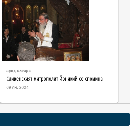
пред олтара
Сливенският митрополит Йоникий се спомина
09 ян. 2024