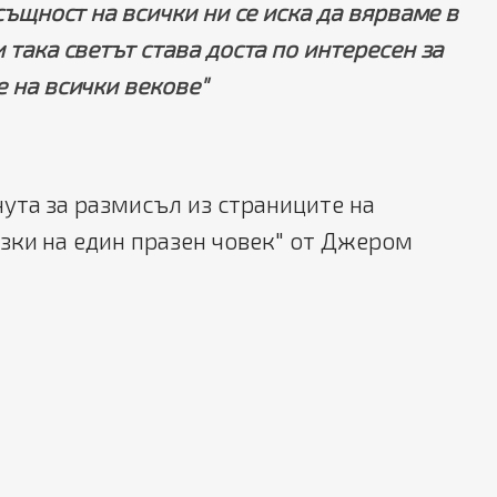
всъщност на всички ни се иска да вярваме в
 така светът става доста по интересен за
е на всички векове"
ута за размисъл из страниците на
зки на един празен човек" от Джером