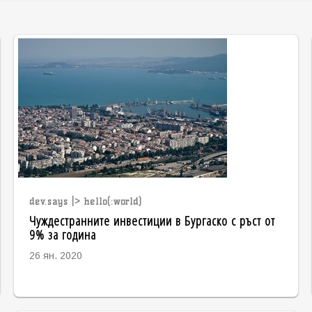
dev.says |> hello(:world)
Чуждестранните инвестиции в Бургаско с ръст от
9% за година
26 ян. 2020