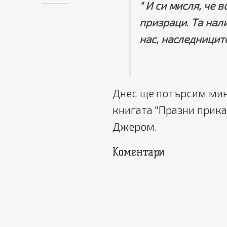
" И си мисля, че 
призраци. Та нали
нас, наследницит
Днес ще потърсим мин
книгата "Празни прика
Джером.
Коментари