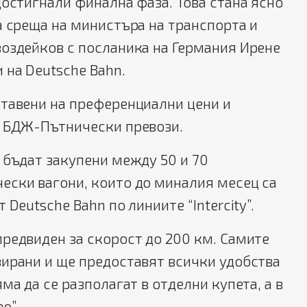
достигнали финална фаза. Това стана ясно
а среща на министъра на транспорта и
воздейков с посланика на Германия Ирене
 на Deutsche Bahn.
ставени на преференциални цени и
а БДЖ-Пътнически превози.
 бъдат закупени между 50 и 70
ески вагони, които до миналия месец са
 Deutsche Bahn по линиите “Intercity”.
редвиден за скорост до 200 км. Самите
зирани и ще предоставят всички удобства
ма да се разполагат в отделни купета, а в
во”