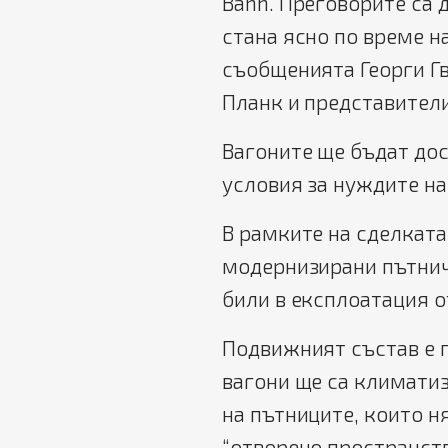
Bahn. Преговорите са 
стана ясно по време н
съобщенията Георги Г
Планк и представители
Вагоните ще бъдат до
условия за нуждите н
В рамките на сделката
модернизирани пътнич
били в експлоатация от
Подвижният състав е п
вагони ще са климати
на пътниците, които ня
“отворено пространст