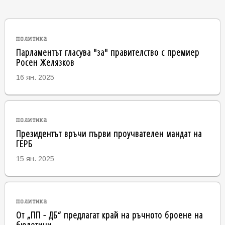
политика
Парламентът гласува "за" правителство с премиер
Росен Желязков
16 ян. 2025
политика
Президентът връчи първи проучвателен мандат на
ГЕРБ
15 ян. 2025
политика
От „ПП - ДБ“ предлагат край на ръчното броене на
бюлетини