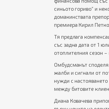
финансова помощ със 
синьото гориво“ и не
домакинствата препор
премиера Кирил Петко
Тя предлага компенса
със задна дата от 1 юл
отоплителния сезон – м
Омбудсманът споделя,
жалби и сигнали от по
нужди с настояването
между битовите клиен
Диана Ковачева припо
върху цените на елект