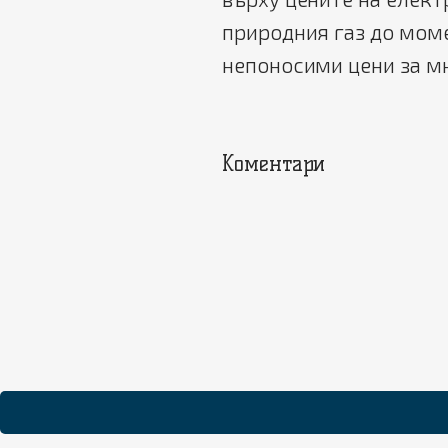
природния газ до мом
непоносими цени за м
Коментари