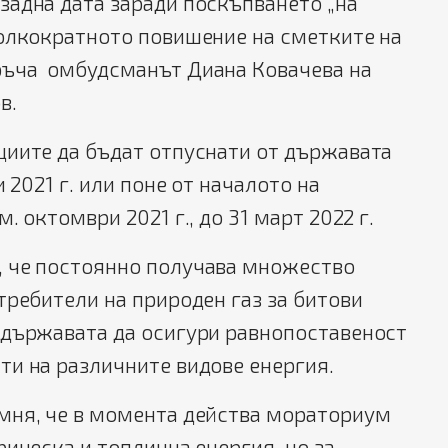
задна дата заради поскъпването „на
колкократното повишение на сметките на
ъча омбудсманът Диана Ковачева на
в.
циите да бъдат отпуснати от държавата
и 2021 г. или поне от началото на
. октомври 2021 г., до 31 март 2022 г.
 че постоянно получава множество
требители на природен газ за битови
 държавата да осигури равнопоставеност
ти на различните видове енергия.
мня, че в момента действа мораториум
рическа и топлинна енергия, но за