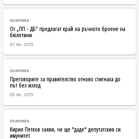
политика
От „ПП - ДБ“ предлагат край на ръчното броене на
бюлетини
07 ян. 2025
политика
Преговорите за правителство отново стигнаха до
път без изход
05 ян. 2025
политика
Кирил Петков заяви, че ще "даде" депутатския си
имунитет