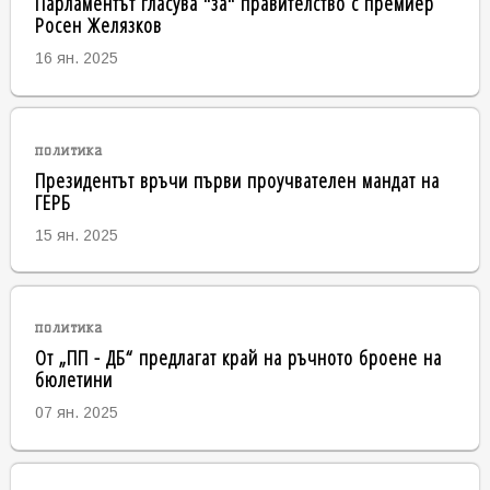
Парламентът гласува "за" правителство с премиер
Росен Желязков
16 ян. 2025
политика
Президентът връчи първи проучвателен мандат на
ГЕРБ
15 ян. 2025
политика
От „ПП - ДБ“ предлагат край на ръчното броене на
бюлетини
07 ян. 2025