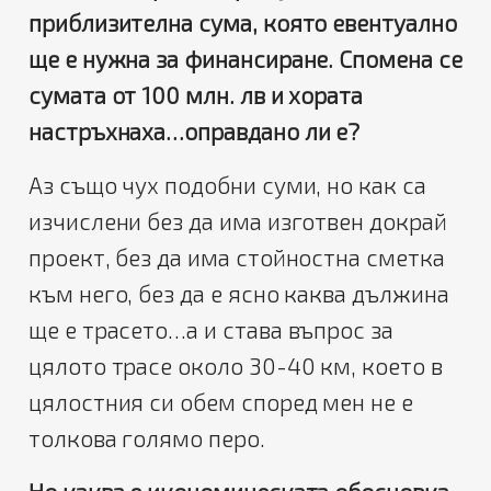
приблизителна сума, която евентуално
ще е нужна за финансиране. Спомена се
сумата от 100 млн. лв и хората
настръхнаха…оправдано ли е?
Аз също чух подобни суми, но как са
изчислени без да има изготвен докрай
проект, без да има стойностна сметка
към него, без да е ясно каква дължина
ще е трасето…а и става въпрос за
цялото трасе около 30-40 км, което в
цялостния си обем според мен не е
толкова голямо перо.