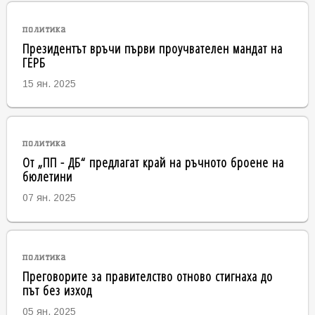
политика
Президентът връчи първи проучвателен мандат на
ГЕРБ
15 ян. 2025
политика
От „ПП - ДБ“ предлагат край на ръчното броене на
бюлетини
07 ян. 2025
политика
Преговорите за правителство отново стигнаха до
път без изход
05 ян. 2025