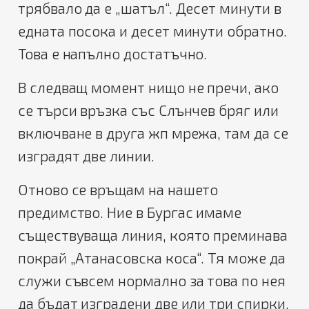
трябвало да е „шатъл“. Десет минути в
едната посока и десет минути обратно.
Това е напълно достатъчно.
В следващ момент нищо не пречи, ако
се търси връзка със Слънчев бряг или
включване в друга жп мрежа, там да се
изградят две линии.
Отново се връщам на нашето
предимство. Ние в Бургас имаме
съществуваща линия, която преминава
покрай „Атанасовска коса“. Тя може да
служи съвсем нормално за това по нея
да бъдат изградени две или три спирки,