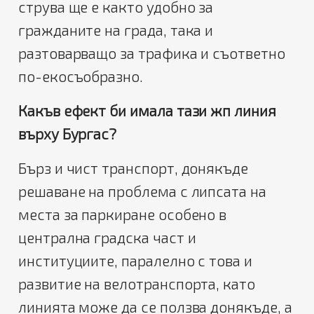
струва ще е както удобно за
гражданите на града, така и
разтоварващо за трафика и съответно
по-екосъобразно.
Какъв ефект би имала тази жп линия
върху Бургас?
Бърз и чист транспорт, донякъде
решаване на проблема с липсата на
места за паркиране особено в
централна градска част и
институциите, паралелно с това и
развитие на велотранспорта, като
линията може да се ползва донякъде, а