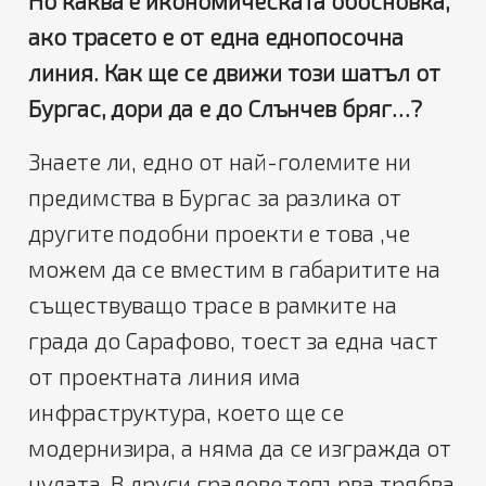
Но каква е икономическата обосновка,
ако трасето е от една еднопосочна
линия. Как ще се движи този шатъл от
Бургас, дори да е до Слънчев бряг…?
Знаете ли, едно от най-големите ни
предимства в Бургас за разлика от
другите подобни проекти е това ,че
можем да се вместим в габаритите на
съществуващо трасе в рамките на
града до Сарафово, тоест за една част
от проектната линия има
инфраструктура, което ще се
модернизира, а няма да се изгражда от
нулата. В други градове тепърва трябва