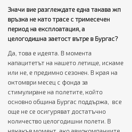
Значи вие разглеждате една такава жп
връзка не като трасе с тримесечен
период на експлоатация, а
целогодишна заетост вътре в Бургас?
Да, това е идеята. В момента
капацитетът на нашето летище, искаме
или не, е предимно сезонен. В края на
октомври месец с фонда за
стимулиране на полетите, който
основно община Бургас поддържа, все
още не се осигуряват достатъчно
количество целогодишни полети. В
някакъв момент, ако авиокомпаниите