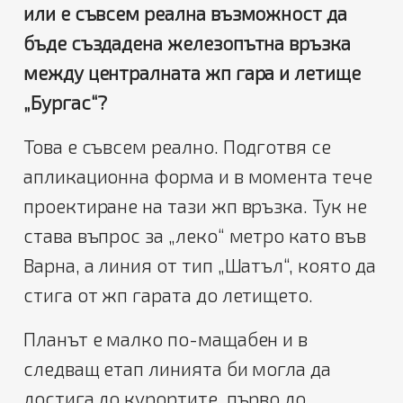
или е съвсем реална възможност да
бъде създадена железопътна връзка
между централната жп гара и летище
„Бургас“?
Това е съвсем реално. Подготвя се
апликационна форма и в момента тече
проектиране на тази жп връзка. Тук не
става въпрос за „леко“ метро като във
Варна, а линия от тип „Шатъл“, която да
стига от жп гарата до летището.
Планът е малко по-мащабен и в
следващ етап линията би могла да
достига до курортите, първо до