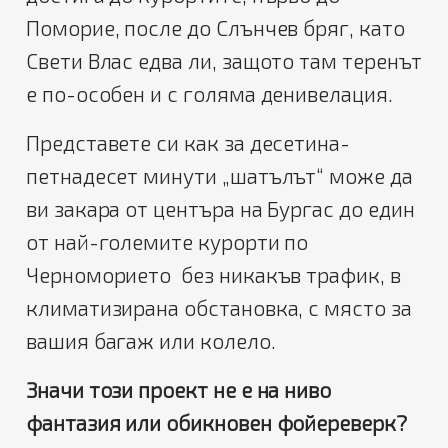
Поморие, после до Слънчев бряг, като
Свети Влас едва ли, защото там теренът
е по-особен и с голяма денивелация.
Представете си как за десетина-
петнадесет минути „шатълът“ може да
ви закара от центъра на Бургас до един
от най-големите курорти по
Черноморието без никакъв трафик, в
климатизирана обстановка, с място за
вашия багаж или колело.
Значи този проект не е на ниво
фантазия или обикновен фойереверк?