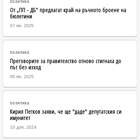
политика
От „ПП - ДБ“ предлагат край на ръчното броене на
бюлетини
07 ян. 2025
политика
Преговорите за правителство отново стигнаха до
път без изход
05 ян. 2025
политика
Кирил Петков заяви, че ще "даде" депутатския си
имунитет
10 дек. 2024