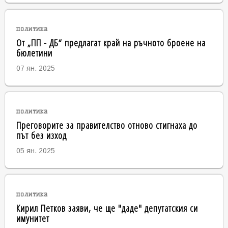
политика
От „ПП - ДБ“ предлагат край на ръчното броене на
бюлетини
07 ян. 2025
политика
Преговорите за правителство отново стигнаха до
път без изход
05 ян. 2025
политика
Кирил Петков заяви, че ще "даде" депутатския си
имунитет