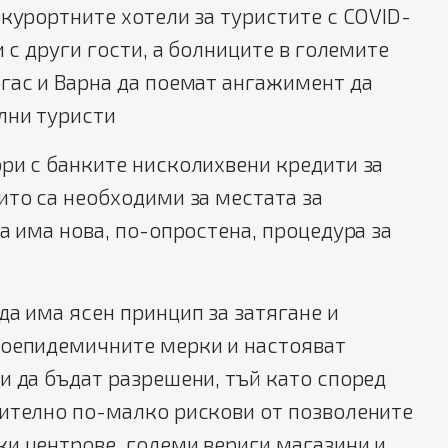
 курортните хотели за туристите с COVID-
и с други гости, а болниците в големите
гас и Варна да поемат ангажимент да
лни туристи
ри с банките нисколихвени кредити за
ито са необходими за местата за
да има нова, по-опростена, процедура за
да има ясен принцип за затягане и
воепидемичните мерки и настояват
и да бъдат разрешени, тъй като според
чително по-малко рискови от позволените
и центрове, големи вериги магазини и