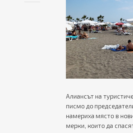
Алиансът на туристич
писмо до председатели
намериха място в нови
мерки, които да спася