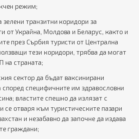
екчен режим;
а зелени транзитни коридори за
 от Украйна, Молдова и Беларус, както и
ите през Сърбия туристи от Централна
 ползващи тези коридори, трябва да могат
П на страната;
ския сектор да бъдат ваксинирани
а според специфичните им здравословни
сина; властите спешно да излязат с
ни се отваря към туристическите пазари
захстан и незабавно да започне да издава
те граждани;