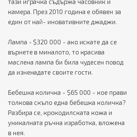
тази играчка съдържа часовник и
камера. През 2010 година е обявен за
един от най- иновативните джаджи.
Лампа - $320 000 - ако искате да се
върнете в миналото, то красива
маслена лампа би била чудесен повод
да изненадате своите гости.
Бебешка количка - $65 000 - кое прави
толкова скъпо една бебешка количка?
Разбира се, крокодилската кожа и
уникалната ръчна изработка, вложена
в нея.