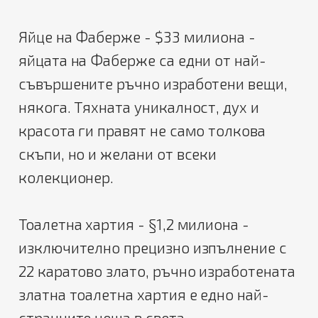
Яйце на Фаберже - $33 милиона -
яйцата на Фаберже са едни от най-
съвършените ръчно изработени вещи,
някога. Тяхната уникалност, дух и
красота ги правят не само толкова
скъпи, но и желани от всеки
колекционер.
Тоалетна хартия - §1,2 милиона -
изключително прецизно изпълнение с
22 каратово злато, ръчно изработената
златна тоалетна хартия е едно най-
странните неща в света.