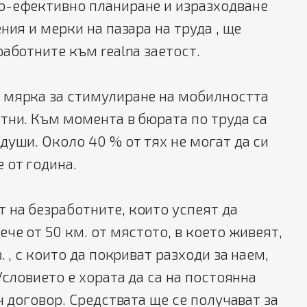
о-ефективно планиране и изразходване
ния и мерки на пазара на труда , ще
работните към realna заетост.
 мярка за стимулиране на мобилността
тни. Към момента в бюрата по труда са
души. Около 40 % от тях не могат да си
 от година.
 на безработните, които успеят да
ече от 50 км. от мястото, в което живеят,
. , с които да покриват разходи за наем,
Условието е хората да са на постоянна
н договор. Средствата ще се получават за