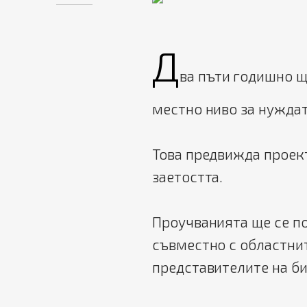
Д
ва пъти годишно щ
местно ниво за нуждат
Това предвижда проект
заетостта.
Проучванията ще се по
съвместно с областни
представителите на би