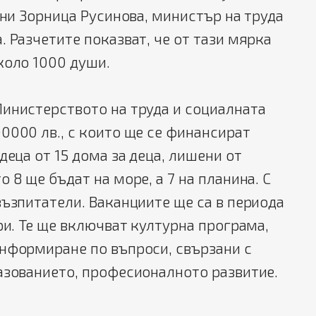
ясни Зорница Русинова, министър на труда
. Разчетите показват, че от тази мярка
коло 1000 души.
инистерството на труда и социалната
0000 лв., с които ще се финансират
деца от 15 дома за деца, лишени от
 8 ще бъдат на море, а 7 на планина. С
възпитатели. Ваканциите ще са в периода
ври. Те ще включват културна програма,
информиране по въпроси, свързани с
азованието, професионалното развитие.