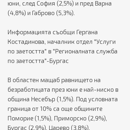
юни, след София (2,5%) и пред Варна
(4,8%) и Габрово (5,3%).
Информацията съобщи Гергана
Костадинова, началник отдел "Услуги
по заетостта" в "Регионалната служба
по заетостта"-Бургас
В областен мащаб равнището на
безработицата през юни е най-ниско в
община Несебър (1,5%). Под условната
граница от 10% са още общините
Поморие (1,5%), Приморско (2,9%),
Бургас (2,9%), Царево (3,8%),