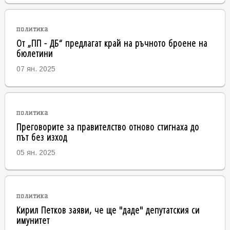
политика
От „ПП - ДБ“ предлагат край на ръчното броене на
бюлетини
07 ян. 2025
политика
Преговорите за правителство отново стигнаха до
път без изход
05 ян. 2025
политика
Кирил Петков заяви, че ще "даде" депутатския си
имунитет