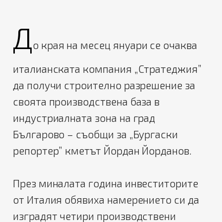
Д
о края на месец януари се очаква
италианската компания „Стратеджия”
да получи строително разрешение за
своята производствена база в
индустриалната зона на град
Българово – съобщи за „Бургаски
репортер” кметът Йордан Йорданов.
През миналата година инвеститорите
от Италия обявиха намерението си да
изградят четири производствени