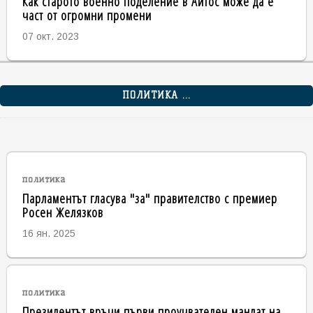
Как старото военно поделение в Айтос може да е
част от огромни промени
07 окт. 2023
ПОЛИТИКА ...
политика
Парламентът гласува "за" правителство с премиер
Росен Желязков
16 ян. 2025
политика
Президентът връчи първи проучвателен мандат на