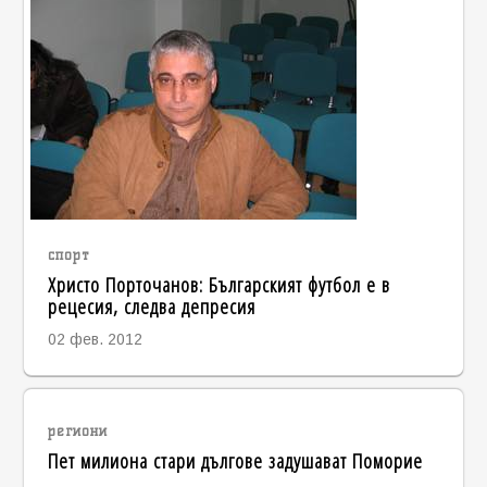
спорт
Христо Порточанов: Българският футбол е в
рецесия, следва депресия
02 фев. 2012
региони
Пет милиона стари дългове задушават Поморие