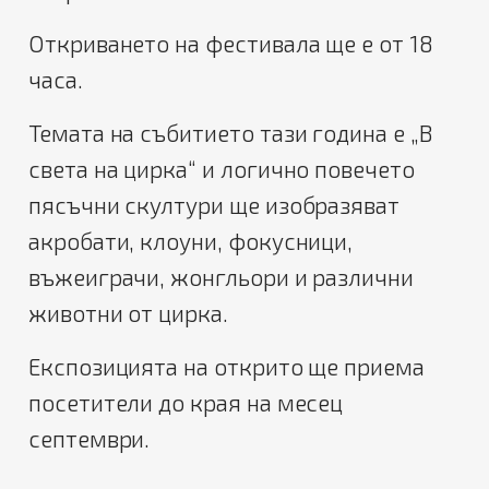
Откриването на фестивала ще е от 18
часа.
Темата на събитието тази година е „В
света на цирка“ и логично повечето
пясъчни скултури ще изобразяват
акробати, клоуни, фокусници,
въжеиграчи, жонгльори и различни
животни от цирка.
Експозицията на открито ще приема
посетители до края на месец
септември.