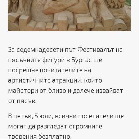
За седемнадесети път Фестивалът на
пясъчните фигури в Бургас ще
посрещне почитателите на
артистичните атракции, които
майстори от близо и далече извайват
от пясък.
В петък, 5 юли, всички посетители ще
могат да разгледат огромните
творения безплатно.