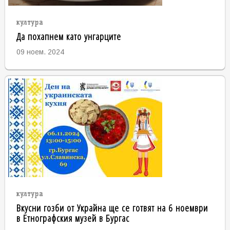
култура
Да похапнем като унгарците
09 ноем. 2024
култура
Вкусни гозби от Украйна ще се готвят на 6 ноември
в Етнографския музей в Бургас