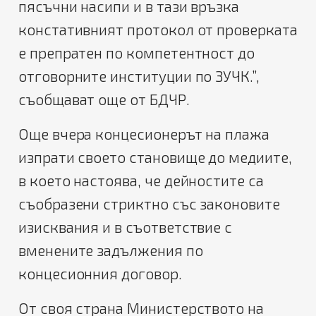
пясъчни насипи и в тази връзка
констативният протокол от проверката
е препратен по компетентност до
отговорните институции по ЗУЧК.”,
съобщават още от БДЧР.
Още вчера концесионерът на плажа
изпрати своето становище до медиите,
в което настоява, че дейностите са
съобразени стриктно със законовите
изисквания и в съответствие с
вменените задължения по
концесионния договор.
От своя страна Министерството на