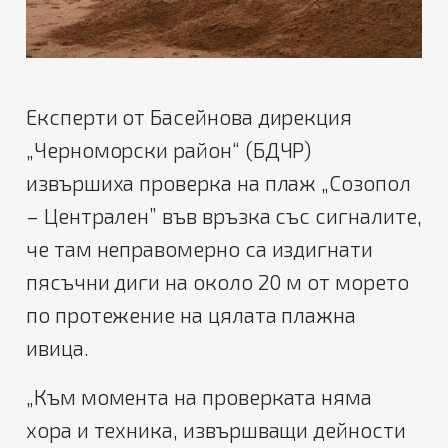
Експерти от Басейнова дирекция
„Черноморски район“ (БДЧР)
извършиха проверка на плаж „Созопол
– Централен” във връзка със сигналите,
че там неправомерно са издигнати
пясъчни диги на около 20 м от морето
по протежение на цялата плажна
ивица.
„Към момента на проверката няма
хора и техника, извършващи дейности