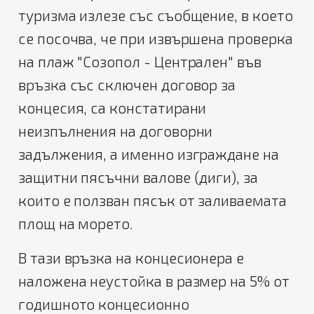
туризма излезе със съобщение, в което
се посочва, че при извършена проверка
на плаж "Созопол - Централен" във
връзка със сключен договор за
концесия, са констатирани
неизпълнения на договорни
задължения, а именно изграждане на
защитни пясъчни валове (диги), за
които е ползван пясък от заливаемата
площ на морето.
В тази връзка на концесионера е
наложена неустойка в размер на 5% от
годишното концесионно