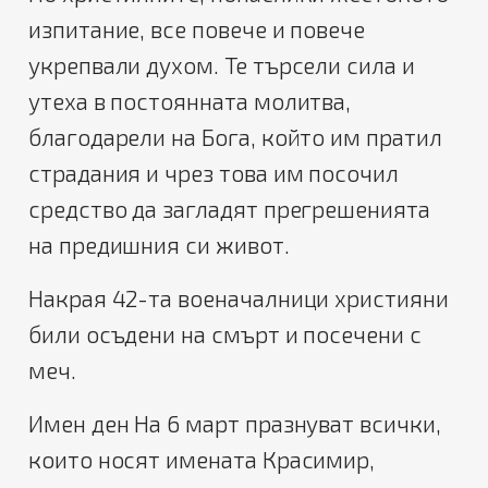
изпитание, все повече и повече
укрепвали духом. Те търсели сила и
утеха в постоянната молитва,
благодарели на Бога, който им пратил
страдания и чрез това им посочил
средство да загладят прегрешенията
на предишния си живот.
Накрая 42-та военачалници християни
били осъдени на смърт и посечени с
меч.
Имен ден На 6 март празнуват всички,
които носят имената Красимир,