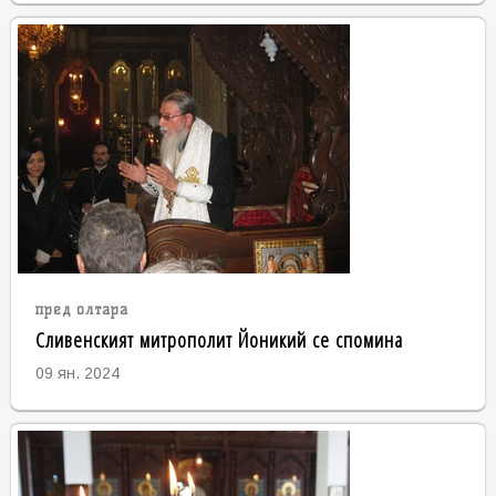
пред олтара
Сливенският митрополит Йоникий се спомина
09 ян. 2024