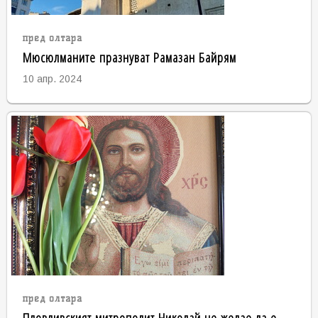
пред олтара
Мюсюлманите празнуват Рамазан Байрям
10 апр. 2024
пред олтара
Пловдивският митрополит Николай не желае да е