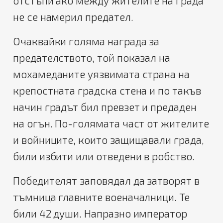
отстъпи ако между жителите на града
не се намерил предател.
Очаквайки голяма награда за
предателството, той показал на
мохамеданите уязвимата страна на
крепостната градска стена и по такъв
начин градът бил превзет и предаден
на огън. По-голямата част от жителите
и войниците, които защищавали града,
били избити или отведени в робство.
Победителят заповядал да затворят в
тъмница главните военачалници. Те
били 42 души. Напразно император