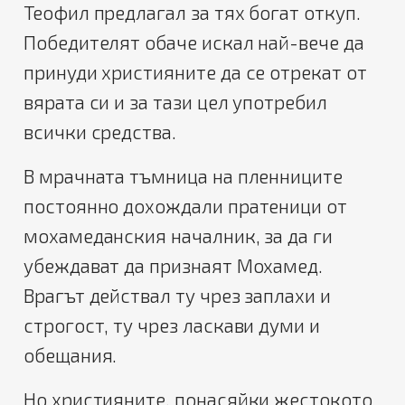
Теофил предлагал за тях богат откуп.
Победителят обаче искал най-вече да
принуди християните да се отрекат от
вярата си и за тази цел употребил
всички средства.
В мрачната тъмница на пленниците
постоянно дохождали пратеници от
мохамеданския началник, за да ги
убеждават да признаят Мохамед.
Врагът действал ту чрез заплахи и
строгост, ту чрез ласкави думи и
обещания.
Но християните, понасяйки жестокото