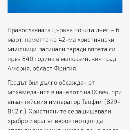
Православната църква почита днес – 6
март, паметта на 42-ма християнски
мъченици, загинали заради вярата си
през 840 година в малоазийския град
Амория, област Фригия.
Градът бил дълго обсаждан от
мохамеданите в началото на IX век, при
византийския император Теофил (829–
842 г.). Християните се защищавали
храбро и врагът вероятно щял да