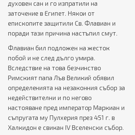
духовен сан и го изпратили на
заточение в Египет. Някои от
епископите защитили Св. Флавиан и
поради тази причина настъпил смут.
Флавиан бил подложен на жесток
побой и не след дълго умира.
Вследствие на това безчинство
Римският папа Лъв Великий обявил
определенията на незаконния събор за
недействителни и по негово
настояване пред император Маркиан и
съпругата му Пулхерия през 451 г. в
Халкидон е свикан IV Вселенски събор.