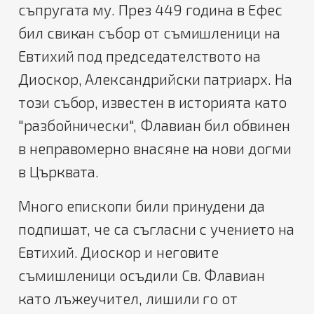
съпругата му. През 449 година в Ефес
бил свикан събор от съмишленици на
Евтихий под председателството на
Диоскор, Александрийски патриарх. На
този събор, известен в историята като
"разбойнически", Флавиан бил обвинен
в неправомерно внасяне на нови догми
в Църквата.
Много епископи били принудени да
подпишат, че са съгласни с учението на
Евтихий. Диоскор и неговите
съмишленици осъдили Св. Флавиан
като лъжеучител, лишили го от