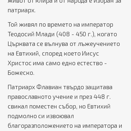
живот от клира и от народа е избран за
патриарх.
Той живял по времето на император
Теодосий Млади (408 - 450 г.), когато
Църквата се вълнува от лъжеучението
на Евтихий, според което Иисус
Христос има само едно естество -
Божеско.
Патриарх Флавиан твърдо защитава
православното учение и през 448 г.
свикал поместен събор, но Евтихий
подмолно си извоювал
благоразположението на императора и