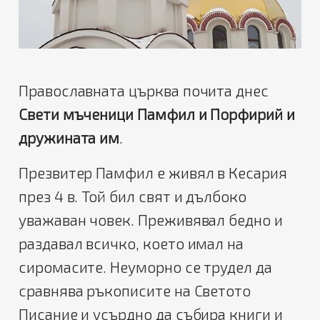
Православната църква почита днес
Свети мъченици Памфил и Порфирий и
дружината им
.
Презвитер Памфил е живял в Кесария
през 4 в. Той бил свят и дълбоко
уважаван човек. Преживявал бедно и
раздавал всичко, което имал на
сиромасите. Неуморно се трудел да
сравнява ръкописите на Светото
Писание и усърдно да събира книги и