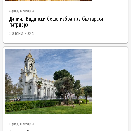
пред олтара
Даниил Видински беше избран за български
патриарх
30 юни 2024
пред олтара