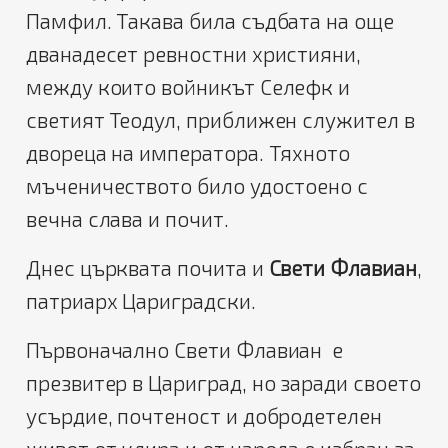
Памфил. Такава била съдбата на още
дванадесет ревностни християни,
между които войникът Селефк и
светият Теодул, приближен служител в
двореца на императора. Тяхното
мъченичеството било удостоено с
вечна слава и почит.
Днес църквата почита и
Свети Флавиан
,
патриарх Цариградски.
Първоначално Свети Флавиан
е
презвитер в Цариград, но заради своето
усърдие, почтеност и добродетелен