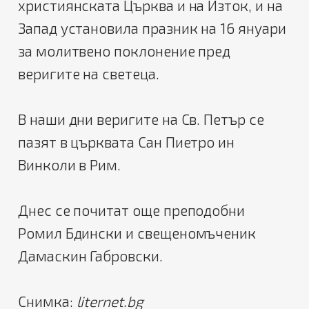
християнската Църква и на Изток, и на
Запад установила празник на 16 януари
за молитвено поклонение пред
веригите на светеца.
В наши дни веригите на Св. Петър се
пазят в църквата Сан Пиетро ин
Винколи в Рим.
Днес се почитат още преподобни
Ромил Бдински и свещеномъченик
Дамаскин Габровски.
Снимка:
liternet.bg