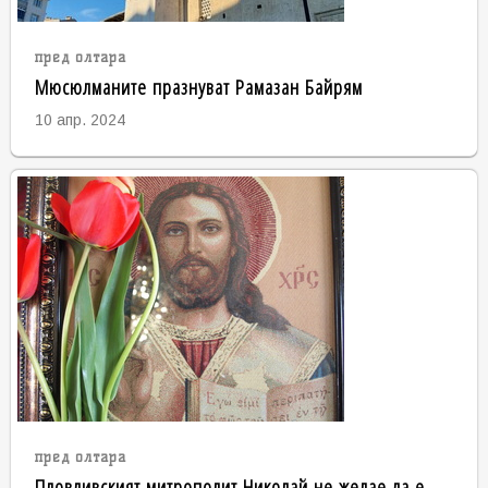
пред олтара
Мюсюлманите празнуват Рамазан Байрям
10 апр. 2024
пред олтара
Пловдивският митрополит Николай не желае да е