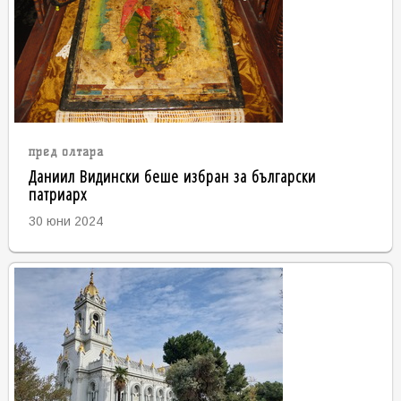
пред олтара
Даниил Видински беше избран за български
патриарх
30 юни 2024