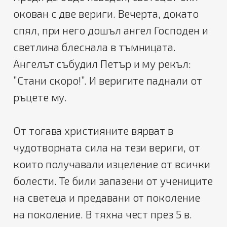
окован с две вериги. Вечерта, докато
спял, при него дошъл ангел Господен и
светлина блеснала в тъмницата.
Ангелът събудил Петър и му рекъл:
”Стани скоро!”. И веригите паднали от
ръцете му.
От тогава християните вярват в
чудотворната сила на тези вериги, от
които получавали изцеление от всички
болести. Те били запазени от учениците
на светеца и предавани от поколение
на поколение. В тяхна чест през 5 в.