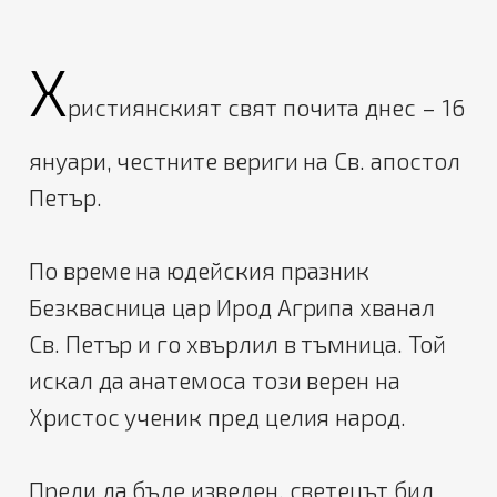
Х
ристиянският свят почита днес – 16
януари, честните вериги на Св. апостол
Петър.
По време на юдейския празник
Безквасница цар Ирод Агрипа хванал
Св. Петър и го хвърлил в тъмница. Той
искал да анатемоса този верен на
Христос ученик пред целия народ.
Преди да бъде изведен, светецът бил