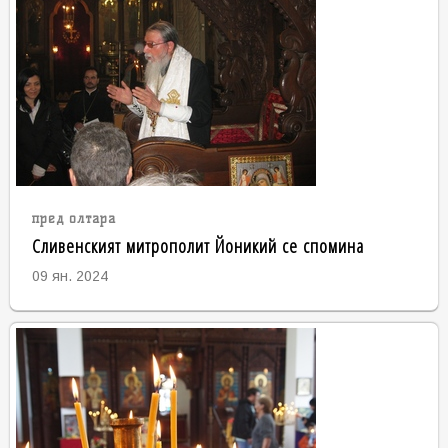
пред олтара
Сливенският митрополит Йоникий се спомина
09 ян. 2024