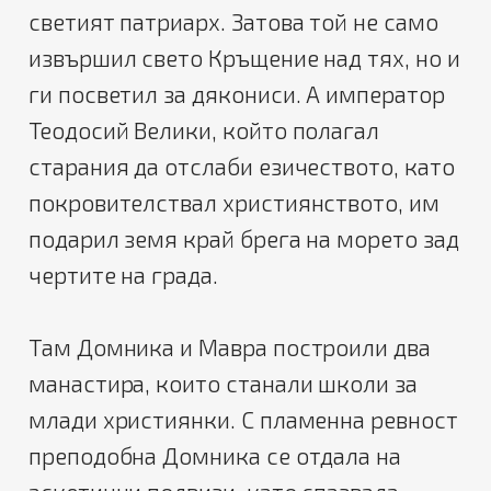
светият патриарх. Затова той не само
извършил свето Кръщение над тях, но и
ги посветил за дякониси. А император
Теодосий Велики, който полагал
старания да отслаби езичеството, като
покровителствал християнството, им
подарил земя край брега на морето зад
чертите на града.
Там Домника и Мавра построили два
манастира, които станали школи за
млади християнки. С пламенна ревност
преподобна Домника се отдала на