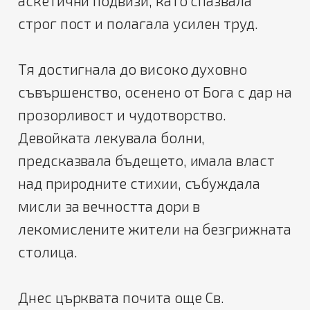
аскетични подвизи, като спазвала
строг пост и полагала усилен труд.
Тя достигнала до високо духовно
съвършенство, осенено от Бога с дар на
прозорливост и чудотворство.
Девойката лекувала болни,
предсказвала бъдещето, имала власт
над природните стихии, събуждала
мисли за вечността дори в
лекомислените жители на безгрижната
столица.
Днес църквата почита още Св.