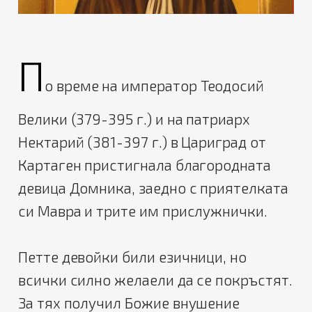
П
о време на император Теодосий
Велики (379-395 г.) и на патриарх
Нектарий (381-397 г.) в Цариград от
Картаген пристигнала благородната
девица Домника, заедно с приятелката
си Мавра и трите им прислужнички.
Петте девойки били езичници, но
всички силно желаели да се покръстят.
За тях получил Божие внушение