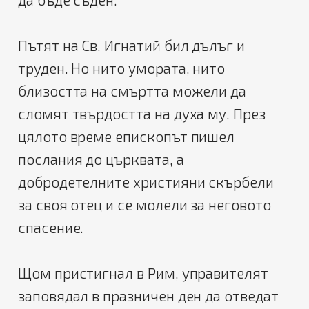
Пътят на Св. Игнатий бил дълъг и
труден. Но нито умората, нито
близостта на смъртта можели да
сломят твърдостта на духа му. През
цялото време епископът пишел
послания до църквата, а
добродетелните християни скърбели
за своя отец и се молели за неговото
спасение.
Щом пристигнал в Рим, управителят
заповядал в празничен ден да отведат