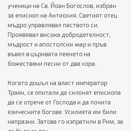
ученици на Св. Йоан Богослов, избран
за епископ на Антиохия. Светият отец
мъдро управлявал паството си.
Проявявал висока добродетелност,
мъдрост и апостолски жар и пръв
въвел в църквата пеенето на
божествени песни от два хора.
Когато дошъл на власт император
Траян, се опитали да склонят епископа
да се отрече от Господа и да почита
езическите богове. Усилията им били
напразни. Затова го изпратили в Рим, за
да бъде съден.