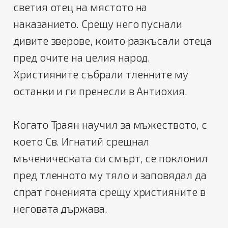
светия отец на мястото на
наказанието. Срещу него пуснали
дивите зверове, които разкъсали отеца
пред очите на целия народ.
Християните събрали тленните му
останки и ги пренесли в Антиохия.
Когато Траян научил за мъжеството, с
което Св. Игнатий срещнал
мъченическата си смърт, се поклонил
пред тленното му тяло и заповядал да
спрат гоненията срещу християните в
неговата държава.