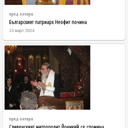
пред олтара
Българският патриарх Неофит почина
13 март 2024
пред олтара
Сливенският митрополит Йоникий се спомина