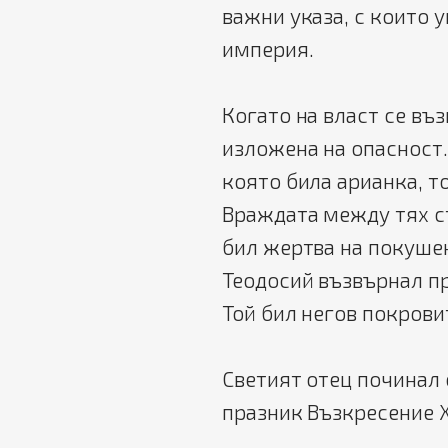
важни указа, с които 
империя.
Когато на власт се въ
изложена на опасност.
която била арианка, т
Враждата между тях с
бил жертва на покушен
Теодосий възвърнал п
Той бил негов покрови
Светият отец починал 
празник Възкресение 