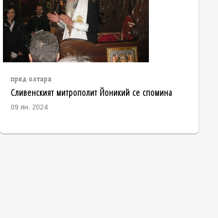
пред олтара
Сливенският митрополит Йоникий се спомина
09 ян. 2024