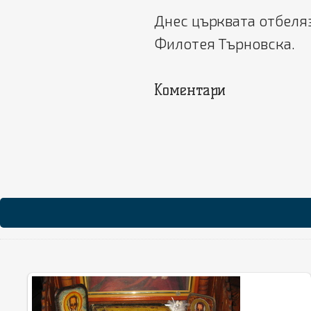
Днес църквата отбеляз
Филотея Търновска.
Коментари