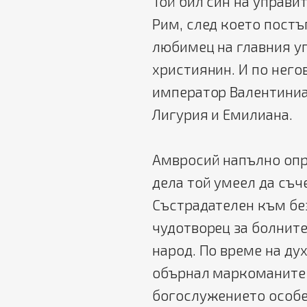
Той бил син на управи
Рим, след което постъ
любимец на главния уп
християнин. И по него
император Валентиниан
Лигурия и Емилиана.
Амвросий напълно опра
дела той умеел да съч
Състрадателен към бе
чудотворец за болните
народ. По време на ду
обърнал маркоманите 
богослужението особе