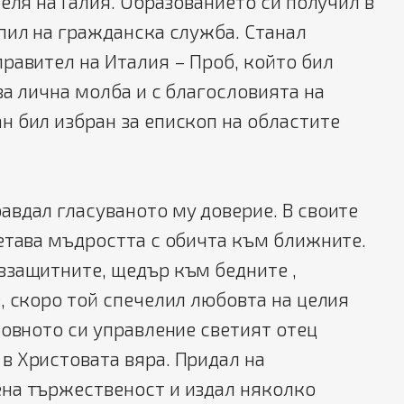
теля на Галия. Образованието си получил в
пил на гражданска служба. Станал
равител на Италия – Проб, който бил
ва лична молба и с благословията на
 бил избран за епископ на областите
вдал гласуваното му доверие. В своите
етава мъдростта с обичта към ближните.
ззащитните, щедър към бедните ,
, скоро той спечелил любовта на целия
ховното си управление светият отец
в Христовата вяра. Придал на
на тържественост и издал няколко