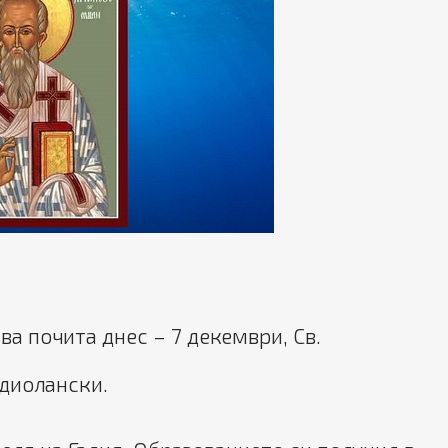
а почита днес – 7 декември, Св.
едиолански.