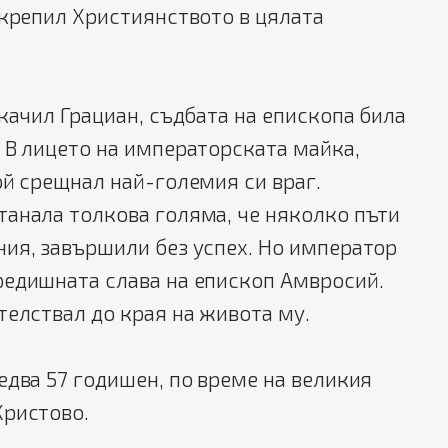
укрепил Християнството в цялата
зкачил Грациан, съдбата на епископа била
 В лицето на императорската майка,
ой срещнал най-големия си враг.
танала толкова голяма, че няколко пъти
ия, завършили без успех. Но император
редишната слава на епископ Амвросий.
телствал до края на живота му.
едва 57 годишен, по време на великия
Христово.