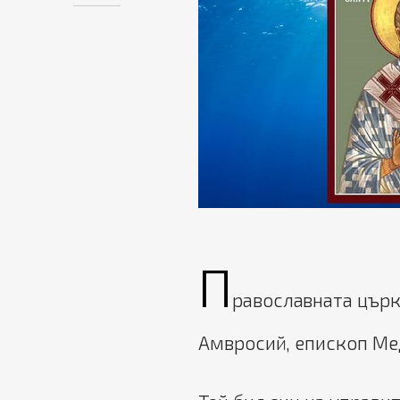
П
равославната църкв
Амвросий, епископ М