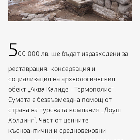
5
00 000 лв. ще бъдат изразходени за
реставрация, консервация и
социализация на археологическия
обект „Аква Калиде –Термополис” .
Сумата е безвъзмездна помощ от
страна на турската компания „Доуш
Холдинг”. Част от ценните
късноантични и средновековни