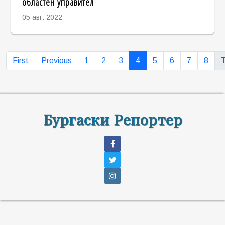
областен управител
05 авг. 2022
First
Previous
1
2
3
4
5
6
7
8
T
Бургаски Репортер