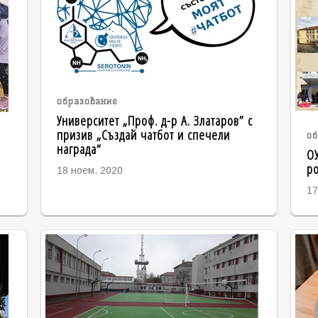
образование
Университет „Проф. д-р А. Златаров” с
призив „Създай чатбот и спечели
об
награда“
ОУ
р
18 ноем. 2020
17