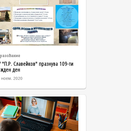
разование
 "П.Р. Славейков" празнува 109-ти
ожден ден
 ноем. 2020