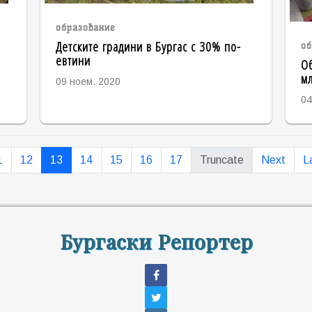
образование
Детските градини в Бургас с 30% по-
об
евтини
Об
мл
09 ноем. 2020
04
1
12
13
14
15
16
17
Truncate
Next
L
Бургаски Репортер