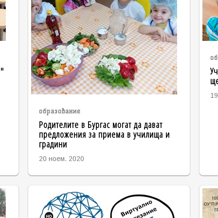
об
в"
Уч
ще
19
образование
Родителите в Бургас могат да дават
предложения за приема в училища и
градини
20 ноем. 2020