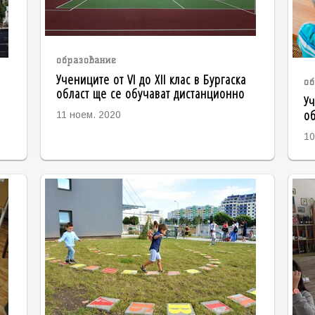
образование
Учениците от VI до XII клас в Бургаска
об
област ще се обучават дистанционно
Уч
об
11 ноем. 2020
10