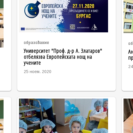
образование
об
Университет "Проф. д-р А. Златаров"
Ан
отбелязва Европейската нощ на
пр
учените
24
25 ноем. 2020