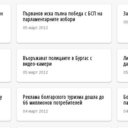
ин
Първанов иска пълна победа с БСП на
За
парламентарните избори
05
05 март 2012
Въоръжават полицаите в Бургас с
Ли
видео-камери
да
05 март 2012
05
у
Реклама болгарского туризма дошла до
Бо
66 миллионов потребителей
п
04 март 2012
04