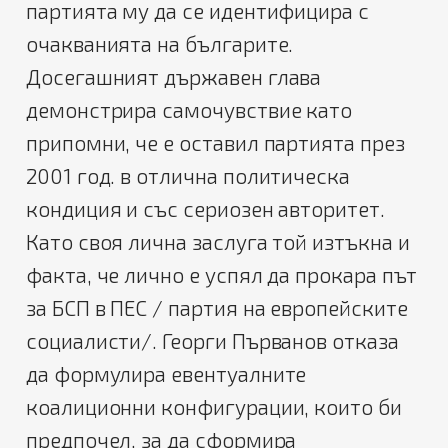
партията му да се идентифицира с
очакванията на българите.
Досегашният държавен глава
демонстрира самочувствие като
припомни, че е оставил партията през
2001 год. в отлична политическа
кондиция и със сериозен авторитет.
Като своя лична заслуга той изтъкна и
факта, че лично е успял да прокара път
за БСП в ПЕС / партия на европейските
социалисти/. Георги Първанов отказа
да формулира евентуалните
коалиционни конфигурации, които би
предпочел, за да сформира