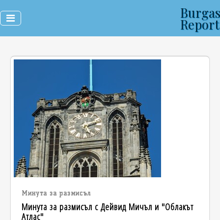
Burga
Report
Минута за размисъл
Минута за размисъл с Дейвид Мичъл и "Облакът
Атлас"