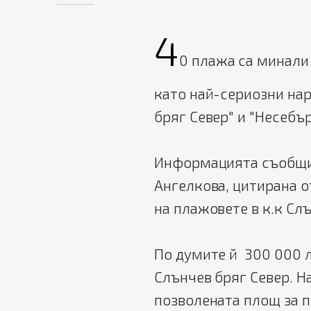
4
0 плажа са минали
като най-сериозни на
бряг Север" и "Несебъ
Информацията съобщи
Ангелкова, цитирана от
на плажовете в к.к Сл
По думите й 300 000 л
Слънчев бряг Север. Н
позволената площ за п