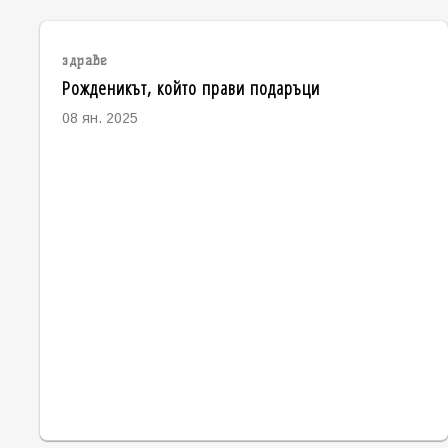
здраве
Рожденикът, който прави подаръци
08 ян. 2025