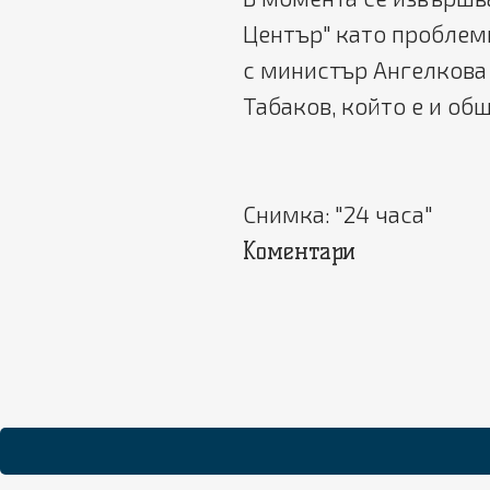
Център" като проблеми
с министър Ангелкова
Табаков, който е и об
Снимка: "24 часа"
Коментари