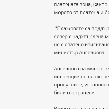
платената зона, както
морето от платена и б
"Плажовете са поддър
север е надхвърлена 
не е спазено изискван
министър Ангелкова.
Ангелкова на място се
инспекции по плажовет
пропуските, установен
били отстранени.
В момента се извършва