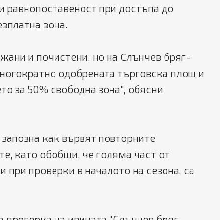
 и равнопоставеност при достъпа до
езплатна зона.
жани и почистени, но на Слънчев бряг-
многократно одобрената търговска площ и
ето за 50% свободна зона", обясни
 запозна как вървят повторните
е, като обобщи, че голяма част от
и при проверки в началото на сезона, са
 проверка на ивицата "Слънчев бряг