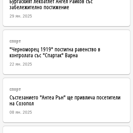
Бургаският лекоатлет Ангел Райков със
забележително постижение
29 ян. 2025
спорт
"Черноморец 1919" постигна равенство в
контролата със "Спартак" Варна
22 ян. 2025
спорт
Състезанието "Антеа Рън" ще привлича посетители
на Созопол
08 ян. 2025