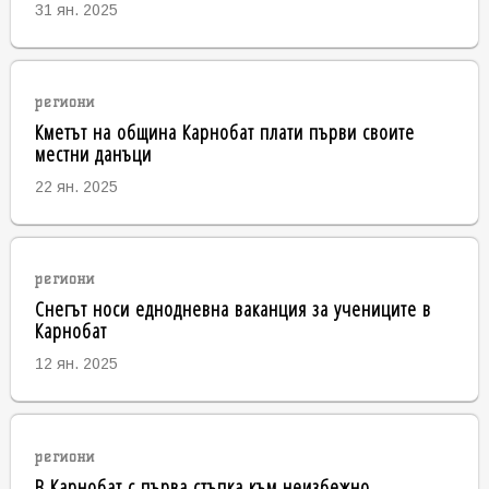
31 ян. 2025
региони
Кметът на община Карнобат плати първи своите
местни данъци
22 ян. 2025
региони
Снегът носи еднодневна ваканция за учениците в
Карнобат
12 ян. 2025
региони
В Карнобат с първа стъпка към неизбежно