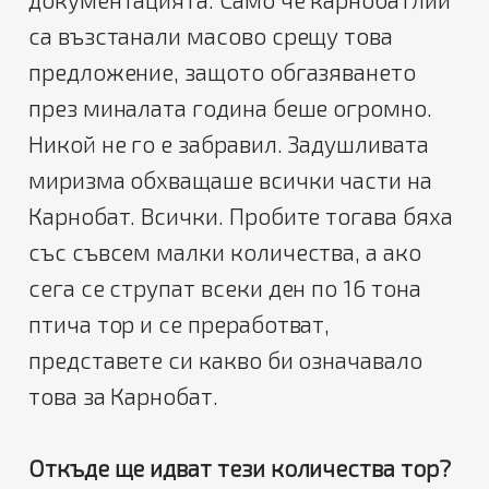
са възстанали масово срещу това
предложение, защото обгазяването
през миналата година беше огромно.
Никой не го е забравил. Задушливата
миризма обхващаше всички части на
Карнобат. Всички. Пробите тогава бяха
със съвсем малки количества, а ако
сега се струпат всеки ден по 16 тона
птича тор и се преработват,
представете си какво би означавало
това за Карнобат.
Откъде ще идват тези количества тор?