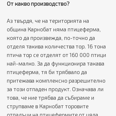
От какво производство?
Аз твърдя, че на територията на
община Карнобат няма птицеферма,
която да произвежда, по-точно да
отделя такива количества тор. 16 тона
птича тор се отделят от 160 000 птици
най-малко. За да функционира такава
птицеферма, тя би трябвало да
притежава комплексно разрешително
за този отпаден продукт. Означава ли
това, че ние трябва да събираме и
струпваме в Карнобат торовите
отпадъци на птицефермите от цяла