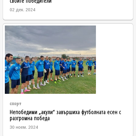
своите победители
02 дек. 2024
спорт
Непобедими „акули“ завършиха футболната есен с
разгромна победа
30 ноем. 2024