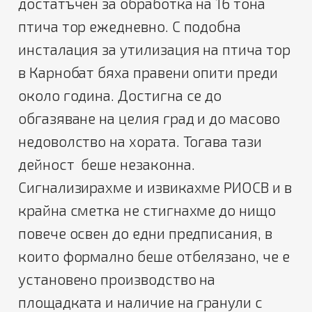
достатъчен за обработка на 16 тона
птича тор ежедневно. С подобна
инсталация за утилизация на птича тор
в Карнобат бяха правени опити преди
около година. Достигна се до
обгазяване на целия град и до масово
недоволство на хората. Тогава тази
дейност беше незаконна.
Сигнализирахме и извикахме РИОСВ и в
крайна сметка не стигнахме до нищо
повече освен до едни предписания, в
които формално беше отбелязано, че е
установено производство на
площадката и наличие на гранули с