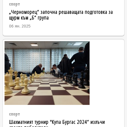
спорт
„Черноморец“ започна решаващата подготовка за
щурм към „Б“ група
06 ян. 2025
спорт
Шахматният турнир "Купа Бургас 2024“ излъчи