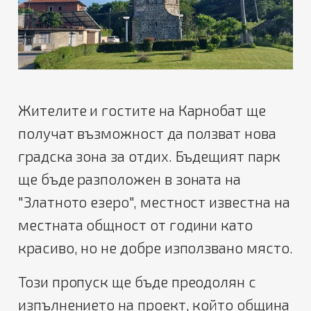
Жителите и гостите на Карнобат ще
получат възможност да ползват нова
градска зона за отдих. Бъдещият парк
ще бъде разположен в зоната на
"Златното езеро", местност известна на
местната общност от години като
красиво, но не добре използвано място.
Този пропуск ще бъде преодолян с
изпълнението на проект, който община