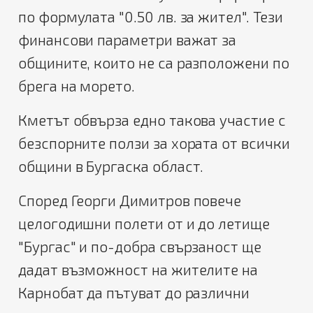
по формулата "0.50 лв. за жител". Тези
финансови параметри важат за
общините, които не са разположени по
брега на морето.
Кметът обвърза едно такова участие с
безспорните ползи за хората от всички
общини в Бургаска област.
Според Георги Димитров повече
целогодишни полети от и до летище
"Бургас" и по-добра свързаност ще
дадат възможност на жителите на
Карнобат да пътуват до различни