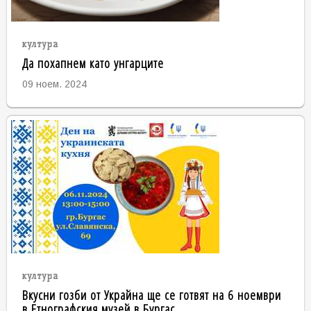
култура
Да похапнем като унгарците
09 ноем. 2024
култура
Вкусни гозби от Украйна ще се готвят на 6 ноември
в Етнографския музей в Бургас