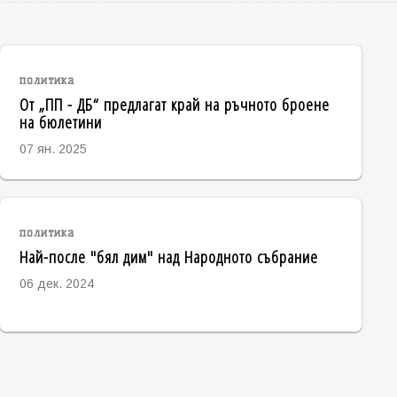
политика
От „ПП - ДБ“ предлагат край на ръчното броене
на бюлетини
07 ян. 2025
политика
Най-после "бял дим" над Народното събрание
06 дек. 2024