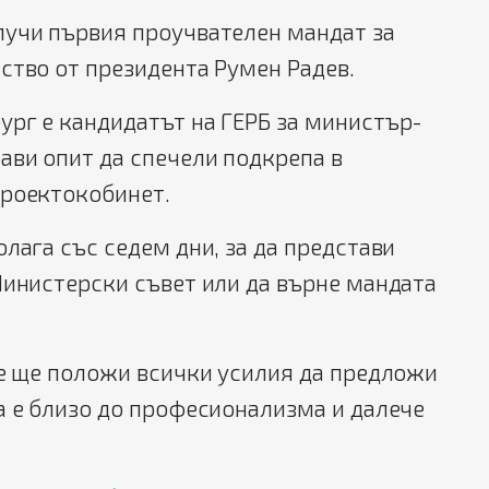
лучи първия проучвателен мандат за
ство от президента Румен Радев.
рг е кандидатът на ГЕРБ за министър-
ави опит да спечели подкрепа в
проектокобинет.
олага със седем дни, за да представи
Министерски съвет или да върне мандата
че ще положи всички усилия да предложи
а е близо до професионализма и далече