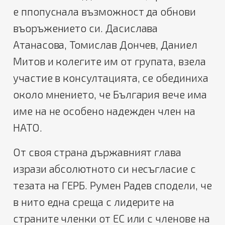
е ппопуснала възможност да обнови
въоръжението си. Дасислава
Атанасова, Томислав Дончев, Даниел
Митов и колегите им от групата, взела
участие в консултацията, се обединиха
около мнението, че България вече има
име на не особено надежден член на
НАТО.
От своя страна държавният глава
изрази абсолютното си несъгласие с
тезата на ГЕРБ. Румен Радев сподели, че
в нито една среща с лидерите на
страните членки от ЕС или с членове на