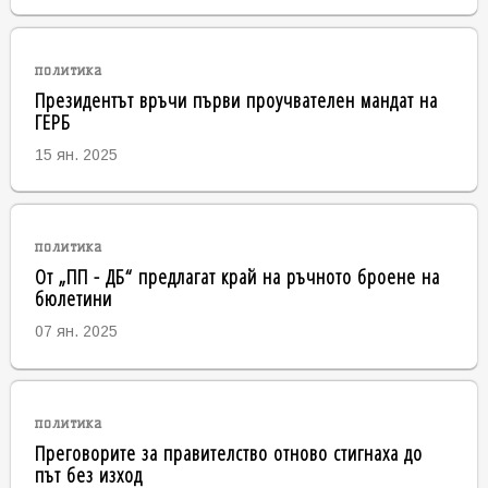
политика
Президентът връчи първи проучвателен мандат на
ГЕРБ
15 ян. 2025
политика
От „ПП - ДБ“ предлагат край на ръчното броене на
бюлетини
07 ян. 2025
политика
Преговорите за правителство отново стигнаха до
път без изход